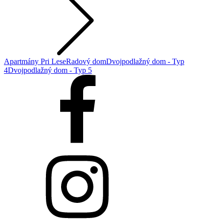
Apartmány Pri Lese
Radový dom
Dvojpodlažný dom - Typ
4
Dvojpodlažný dom - Typ 5